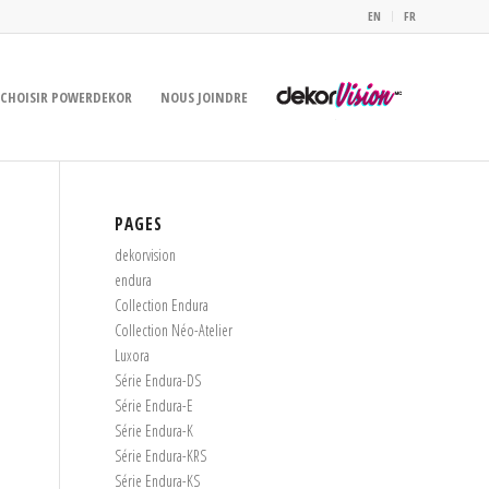
EN
FR
CHOISIR POWERDEKOR
NOUS JOINDRE
PAGES
dekorvision
endura
Collection Endura
Collection Néo-Atelier
Luxora
Série Endura-DS
Série Endura-E
Série Endura-K
Série Endura-KRS
Série Endura-KS