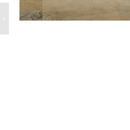
Chêne Waystone | 6082